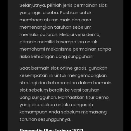
Selanjutnya, pilihlah jenis permainan slot
yang ingin dicoba. Pastikan untuk
membaca aturan main dan cara
memenangkan taruhan sebelum
memulai putaran. Melalui versi demo,
pemain memiliki kesempatan untuk
memahami mekanisme permainan tanpa
risiko kehilangan uang sungguhan.
Saat bermain slot online gratis, gunakan
kesempatan ini untuk mengembangkan
strategi dan keterampilan dalam bermain
slot sebelum beralih ke versi taruhan
uang sungguhan. Manfaatkan fitur demo
yang disediakan untuk mengasah
kemampuan Anda sebelum memasang
taruhan sesungguhnya.
Pragmatic Play Terbaru 2021