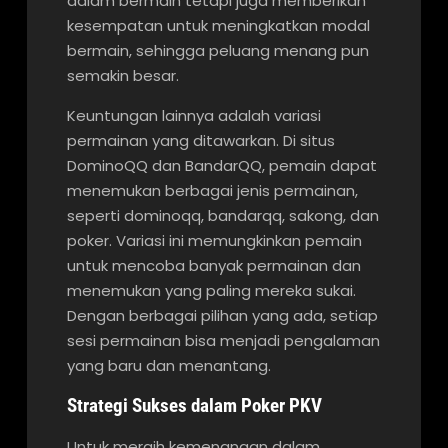
dalam bermain tetapi juga memberikan
kesempatan untuk meningkatkan modal
bermain, sehingga peluang menang pun
semakin besar.
Keuntungan lainnya adalah variasi
permainan yang ditawarkan. Di situs
DominoQQ dan BandarQQ, pemain dapat
menemukan berbagai jenis permainan,
seperti dominoqq, bandarqq, sakong, dan
poker. Variasi ini memungkinkan pemain
untuk mencoba banyak permainan dan
menemukan yang paling mereka sukai.
Dengan berbagai pilihan yang ada, setiap
sesi permainan bisa menjadi pengalaman
yang baru dan menantang.
Strategi Sukses dalam Poker PKV
Untuk meraih kemenangan dalam