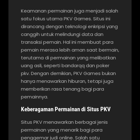
Keamanan permainan juga menjadi salah
satu fokus utama PKV Games. Situs ini
dirancang dengan teknologi enkripsi yang
canggih untuk melindungi data dan
transaksi pemain. Hal ini membuat para
pemain merasa lebih aman saat bermain,
terutama di permainan yang melibatkan
uang asli, seperti bandarqq dan poker
pkv. Dengan demikian, PKV Games bukan
hanya menawarkan hiburan, tetapi juga
memberikan rasa tenang bagi para
pemainnya.
Keberagaman Permainan di Situs PKV
Situs PKV menawarkan berbagai jenis
permainan yang menarik bagi para
penggemar judi online. Salah satu