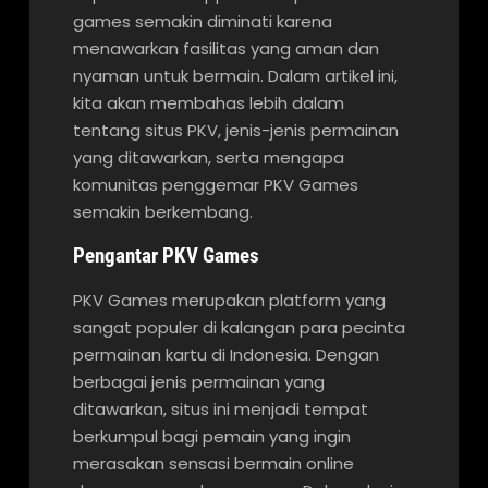
games semakin diminati karena
menawarkan fasilitas yang aman dan
nyaman untuk bermain. Dalam artikel ini,
kita akan membahas lebih dalam
tentang situs PKV, jenis-jenis permainan
yang ditawarkan, serta mengapa
komunitas penggemar PKV Games
semakin berkembang.
Pengantar PKV Games
PKV Games merupakan platform yang
sangat populer di kalangan para pecinta
permainan kartu di Indonesia. Dengan
berbagai jenis permainan yang
ditawarkan, situs ini menjadi tempat
berkumpul bagi pemain yang ingin
merasakan sensasi bermain online