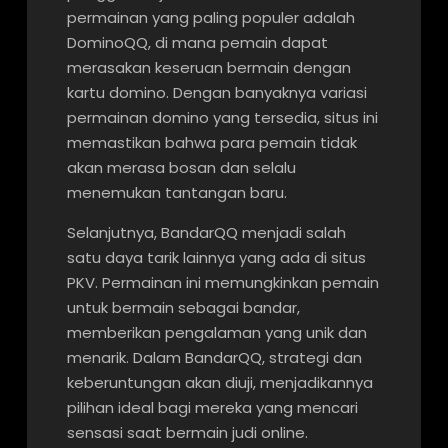
permainan yang paling populer adalah
DominoQQ, di mana pemain dapat
merasakan keseruan bermain dengan
kartu domino. Dengan banyaknya variasi
permainan domino yang tersedia, situs ini
memastikan bahwa para pemain tidak
akan merasa bosan dan selalu
menemukan tantangan baru.
Selanjutnya, BandarQQ menjadi salah
satu daya tarik lainnya yang ada di situs
PKV. Permainan ini memungkinkan pemain
untuk bermain sebagai bandar,
memberikan pengalaman yang unik dan
menarik. Dalam BandarQQ, strategi dan
keberuntungan akan diuji, menjadikannya
pilihan ideal bagi mereka yang mencari
sensasi saat bermain judi online.