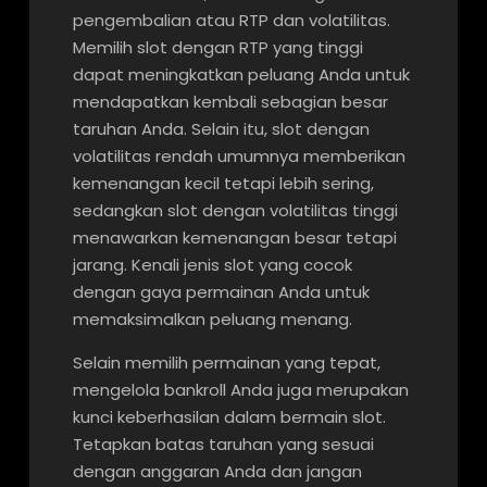
pengembalian atau RTP dan volatilitas.
Memilih slot dengan RTP yang tinggi
dapat meningkatkan peluang Anda untuk
mendapatkan kembali sebagian besar
taruhan Anda. Selain itu, slot dengan
volatilitas rendah umumnya memberikan
kemenangan kecil tetapi lebih sering,
sedangkan slot dengan volatilitas tinggi
menawarkan kemenangan besar tetapi
jarang. Kenali jenis slot yang cocok
dengan gaya permainan Anda untuk
memaksimalkan peluang menang.
Selain memilih permainan yang tepat,
mengelola bankroll Anda juga merupakan
kunci keberhasilan dalam bermain slot.
Tetapkan batas taruhan yang sesuai
dengan anggaran Anda dan jangan