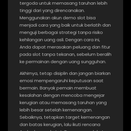
tergoda untuk memasang taruhan lebih
tinggi dari yang direncanakan.
Menggunakan akun demo slot bisa
menjadi cara yang baik untuk berlatih dan
menguji berbagai strategi tanpa risiko
kehilangan uang asli. Dengan cara ini,
Anda dapat merasakan peluang dan fitur
pada slot tanpa tekanan, sebelum beralih
ke permainan dengan uang sungguhan.
Akhirnya, tetap disiplin dan jangan biarkan
emosi mempengaruhi keputusan saat
bermain. Banyak pemain membuat
kesalahan dengan mencoba mengejar
kerugian atau memasang taruhan yang
lebih besar setelah kemenangan.
Sebaiknya, tetapkan target kemenangan
dan batas kerugian, lalu ikuti rencana