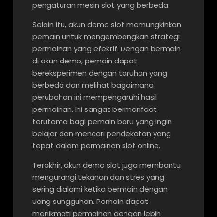
pengaturan mesin slot yang berbeda.
Selain itu, akun demo slot memungkinkan
pemain untuk mengembangkan strategi
permainan yang efektif. Dengan bermain
di akun demo, pemain dapat
bereksperimen dengan taruhan yang
berbeda dan melihat bagaimana
perubahan ini mempengaruhi hasil
permainan. Ini sangat bermanfaat
terutama bagi pemain baru yang ingin
belajar dan mencari pendekatan yang
tepat dalam permainan slot online.
Terakhir, akun demo slot juga membantu
mengurangi tekanan dan stres yang
sering dialami ketika bermain dengan
uang sungguhan. Pemain dapat
menikmati permainan dengan lebih