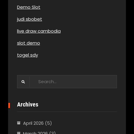
Demo Slot
judi sbobet
live draw cambodia
slot demo
togel sdy
Search
for:
Archives
April 2026
(5)
March 2026
(3)