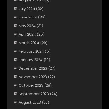
August 2024
(29)
July 2024
(32)
June 2024
(33)
May 2024
(31)
April 2024
(25)
March 2024
(29)
February 2024
(5)
January 2024
(19)
December 2023
(27)
November 2023
(22)
October 2023
(28)
September 2023
(24)
August 2023
(26)