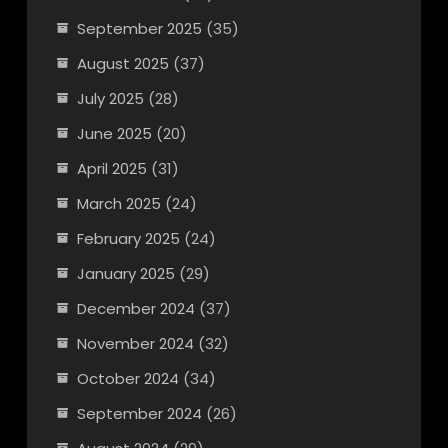
September 2025
(35)
August 2025
(37)
July 2025
(28)
June 2025
(20)
April 2025
(31)
March 2025
(24)
February 2025
(24)
January 2025
(29)
December 2024
(37)
November 2024
(32)
October 2024
(34)
September 2024
(26)