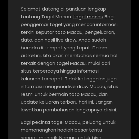
Selamat datang di panduan lengkap
tentang Togel Macau.
togel macau
Bagi
penggemar togel yang mencari informasi
terkini seputar toto Macau, pengeluaran,
data, dan hasil live draw, Anda sudah
berada di tempat yang tepat. Dalam
artikel ini, kita akan membahas semua hal
terkait dengan togel Macau, mulai dari
situs terpercaya hingga informasi
keluaran tercepat. Tidak ketinggalan juga
informasi mengenai live draw Macau, situs
resmi untuk bermain toto Macau, dan
update keluaran terbaru hari ini. Jangan
lewatkan pembahasan lengkapnya di sini.
Bagi pecinta togel Macau, peluang untuk
memenangkan hadiah besar tentu
sangat menarik. Namun, untuk bisa