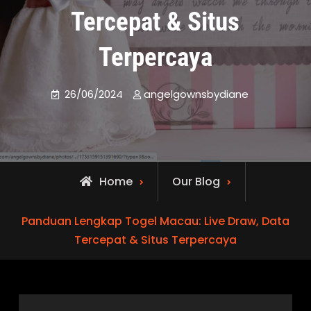
Tercepat & Situs
Terpercaya
26/06/2024
angelgownsbydiane
Home
Our Blog
Panduan Lengkap Togel Macau: Live Draw, Data
Tercepat & Situs Terpercaya