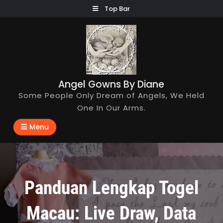
Skip
Top Bar
to
content
Angel Gowns By Diane
Some People Only Dream of Angels, We Held
One In Our Arms.
Menu
Panduan Lengkap Togel
Macau: Live Draw, Data