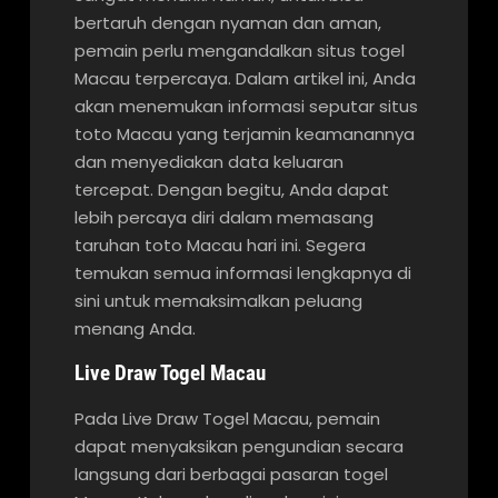
bertaruh dengan nyaman dan aman,
pemain perlu mengandalkan situs togel
Macau terpercaya. Dalam artikel ini, Anda
akan menemukan informasi seputar situs
toto Macau yang terjamin keamanannya
dan menyediakan data keluaran
tercepat. Dengan begitu, Anda dapat
lebih percaya diri dalam memasang
taruhan toto Macau hari ini. Segera
temukan semua informasi lengkapnya di
sini untuk memaksimalkan peluang
menang Anda.
Live Draw Togel Macau
Pada Live Draw Togel Macau, pemain
dapat menyaksikan pengundian secara
langsung dari berbagai pasaran togel