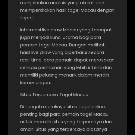
menjalankan analisis yang akurat dan
memperkirakan hasil togel Macau dengan
tepat.
Informasi live draw Macau yang tercepat
juga menjadi kunci utama bagi para
pemain togel Macau. Dengan melihat
hasil live draw yang diperbarui secara
real-time, para pemain dapat merasakan
sensasi permainan yang lebih intens dan
memiliki peluang menarik dalam meraih
kemenangan.
Situs Terpercaya Togel Macau
Di tengah maraknya situs togel online,
penting bagi para pemain togel Macau
untuk memilih situs yang terpercaya dan
aman. Situs yang terpercaya biasanya