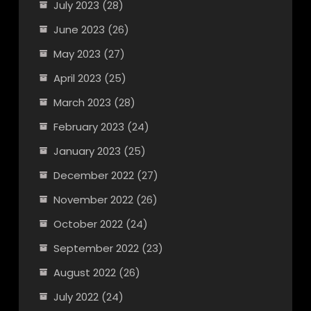
July 2023
(28)
June 2023
(26)
May 2023
(27)
April 2023
(25)
March 2023
(28)
February 2023
(24)
January 2023
(25)
December 2022
(27)
November 2022
(26)
October 2022
(24)
September 2022
(23)
August 2022
(26)
July 2022
(24)