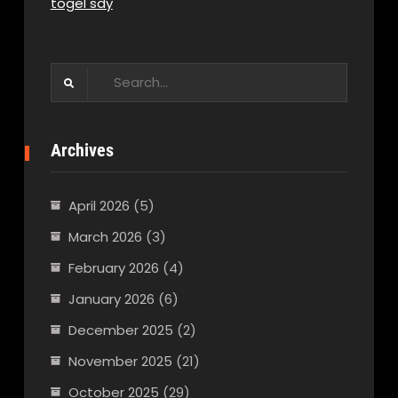
togel sdy
Search
for:
Archives
April 2026
(5)
March 2026
(3)
February 2026
(4)
January 2026
(6)
December 2025
(2)
November 2025
(21)
October 2025
(29)